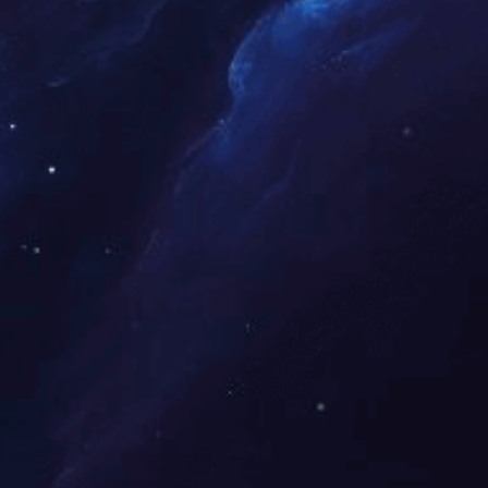
好的维护不仅能提高设备的使用效率，还能减少故障率：
影响设备性能。特别是加热元件和冷却系统，保持清洁有助于提高热交
好，以避免温度和湿度泄漏，影响试验结果。
。同时，检查设备的制冷剂、加热元件等关键部件的工作状态，及时更
便选择合适的测试条件和参数，避免不必要的重复实验。
尽量减少设备调整和停机时间。例如，可以将相似条件的测试安排在一起
状态，实验结束后进行数据分析，有助于总结经验，优化后续实验。
使用效率，降低成本，提高实验的可靠性和有效性。在激烈的市场竞争
业的发展提供更强有力的支持。