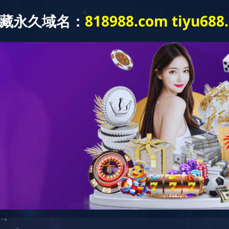
心
爱游戏在线(中国)
技术文章
唯一官方网站