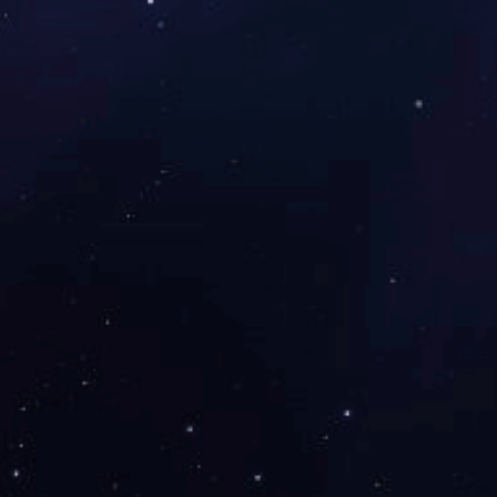
上一篇：
高低温湿热箱的工作原理与技术特点分析
下一篇：
高低温交变试验箱在产品可靠性测试中的应用
爱游戏在线(中国)唯一官方网站
关于我们
|
联系我们
爱游戏在线(中国)唯一官方网站
公司地址：上海市嘉定区浏翔公路5555号 技术支持：