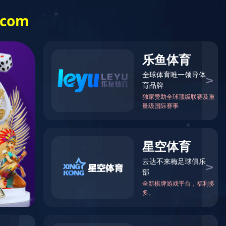
返回爱游戏在线(中国)唯一官方网站
在线留言
联系我们
咨询热线
15021530323
在线留言
联系我们