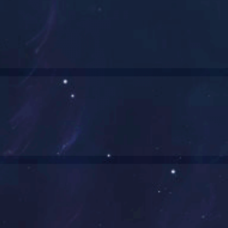
唯一官方网站
>
如何优化高低温湿热试验箱的使用效率
如何优化高低温湿热试验箱的使用效率
更新时间：2026-01-11 点击次数：3146
能的设备，广泛应用于电子、汽车、航空航天、材料科学等领域。通过
。以下将从设备选型、操作规范、维护保养、实验设计等方面探讨如何提