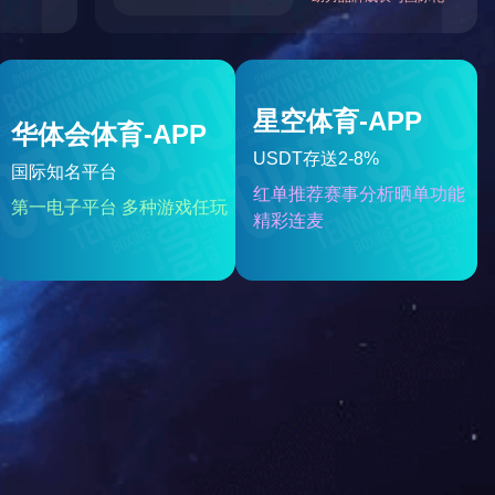
直接进入测试阶段。
在线咨询
电话