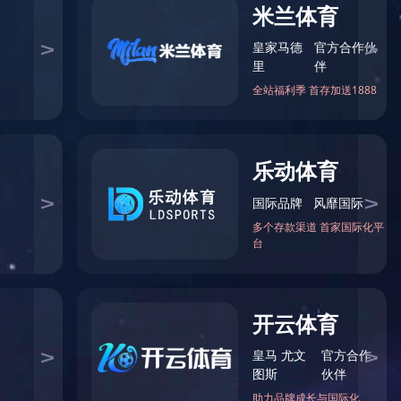
控制温度和湿度，为产品提供模拟各种气候条件的环境，以评估其可
升
高低温湿热试验箱
的使用效率。