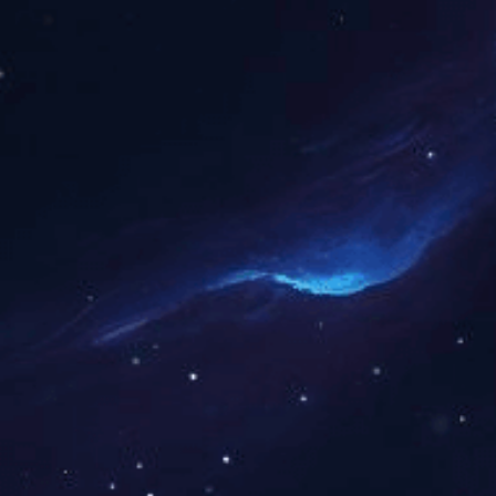
定期的维护保养是确保高低温湿热试验箱正常运行的重要环节，良
1、定期清洁：定期对内部和外部进行清洁，防止灰尘和杂物积累
2、检查密封性：对门封条、窗口等进行定期检查，确保密封性良
3、校准检测：定期对温湿度传感器进行校准，确保测量的准确性
四、实验设计
合理的实验设计是提升试验效率的关键因素之一：
1、明确实验目标：在设计实验前，应明确实验的目的和要求，以
2、合理安排实验顺序：针对不同测试项目，合理安排实验顺序，
3、数据记录与分析：在实验过程中，及时记录温湿度变化及样品
通过以上几个方面的优化，企业可以显著提高高低温湿热试验箱的
据更有利的地位。随着科技的进步，将更加智能化和高效，为各行各