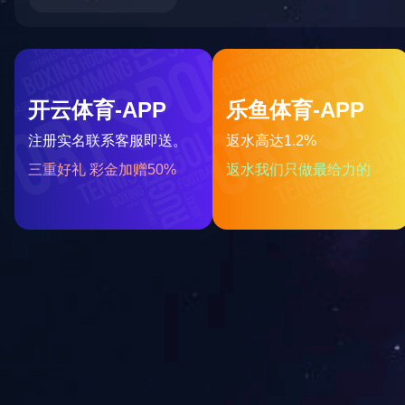
在购买时，选择合适的型号至关重要。试验箱的容量、温度范围、
1、容量选择：根据待测样品的数量和体积选择合适的容量，避免
2、温湿度范围：确保温度和湿度范围能够满足实验需求。对于需
3、控制精度：选择具有高精度控制系统的试验箱，可以在较小的
二、操作规范
合理的操作规范不仅能提高实验效率，还能延长设备的使用寿命
1、预热与预冷：在正式实验前，应对其进行预热或预冷，以确保
2、样品放置：合理放置样品，可以保证空气流通，避免热量和湿
3、严格遵守实验程序：在进行实验时，应严格按照操作手册中的
三、维护保养