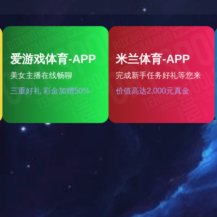
湿度范围以及控制精度等参数都应根据实际测试需求进行综合考虑：
因样品过多导致空间不足或过少造成资源浪费。
要高温或低温测试的项目，确保设备能够在这些恶劣条件下稳定工作。
误差范围内实现温湿度的快速调节，提高实验的可靠性。
：
设备达到设定的温度和湿度。这一过程可以减少实验开始后的调节时间，
度分布不均。样品之间应留有一定间隔，以确保试验结果的准确性。
步骤执行，避免由于操作不当导致设备异常或实验数据失真。